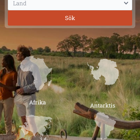
Sök
Afrika
Antarktis